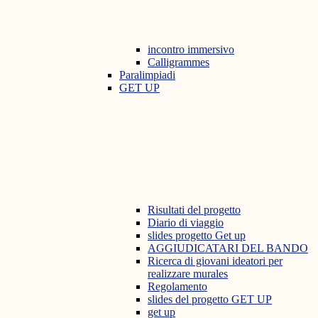
incontro immersivo
Calligrammes
Paralimpiadi
GET UP
Risultati del progetto
Diario di viaggio
slides progetto Get up
AGGIUDICATARI DEL BANDO
Ricerca di giovani ideatori per
realizzare murales
Regolamento
slides del progetto GET UP
get up