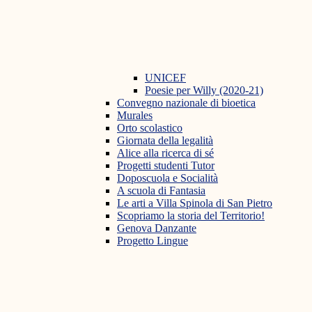
UNICEF
Poesie per Willy (2020-21)
Convegno nazionale di bioetica
Murales
Orto scolastico
Giornata della legalità
Alice alla ricerca di sé
Progetti studenti Tutor
Doposcuola e Socialità
A scuola di Fantasia
Le arti a Villa Spinola di San Pietro
Scopriamo la storia del Territorio!
Genova Danzante
Progetto Lingue