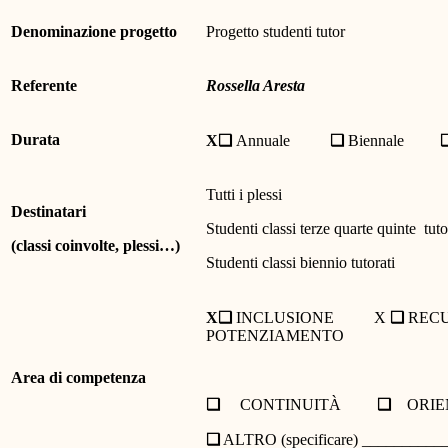
Denominazione progetto
Progetto studenti tutor
Referente
Rossella Aresta
Durata
X❑
Annuale
❑
Biennale
Tutti i plessi
Destinatari
Studenti classi terze quarte quinte tuto
(classi coinvolte, plessi…)
Studenti classi biennio tutorati
X❑
INCLUSIONE X
❑
RE
POTENZIAMENTO
Area di competenza
❑
CONTINUITÀ
❑
ORIE
❑
ALTRO (specificare) _________