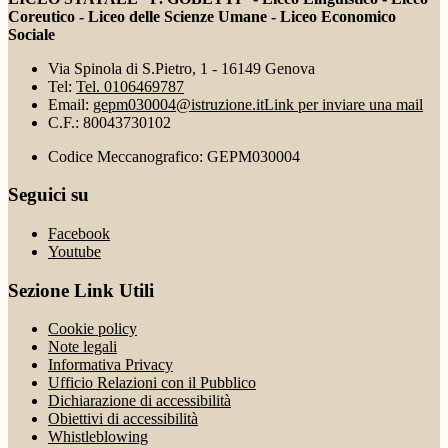
Coreutico - Liceo delle Scienze Umane - Liceo Economico
Sociale
Via Spinola di S.Pietro, 1 - 16149 Genova
Tel:
Tel. 0106469787
Email:
gepm030004@istruzione.it
Link per inviare una mail
C.F.: 80043730102
Codice Meccanografico: GEPM030004
Seguici su
Facebook
Youtube
Sezione Link Utili
Cookie policy
Note legali
Informativa Privacy
Ufficio Relazioni con il Pubblico
Dichiarazione di accessibilità
Obiettivi di accessibilità
Whistleblowing