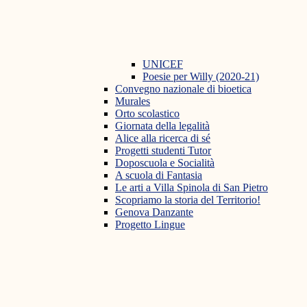
UNICEF
Poesie per Willy (2020-21)
Convegno nazionale di bioetica
Murales
Orto scolastico
Giornata della legalità
Alice alla ricerca di sé
Progetti studenti Tutor
Doposcuola e Socialità
A scuola di Fantasia
Le arti a Villa Spinola di San Pietro
Scopriamo la storia del Territorio!
Genova Danzante
Progetto Lingue