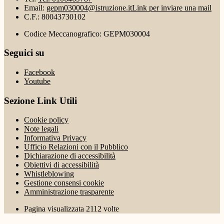
Email:
gepm030004@istruzione.it
Link per inviare una mail
C.F.: 80043730102
Codice Meccanografico: GEPM030004
Seguici su
Facebook
Youtube
Sezione Link Utili
Cookie policy
Note legali
Informativa Privacy
Ufficio Relazioni con il Pubblico
Dichiarazione di accessibilità
Obiettivi di accessibilità
Whistleblowing
Gestione consensi cookie
Amministrazione trasparente
Pagina visualizzata
2112
volte