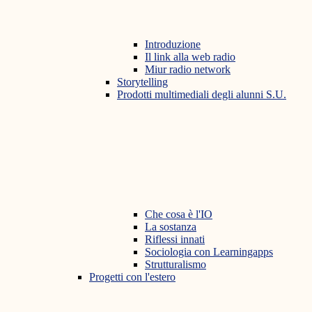
Introduzione
Il link alla web radio
Miur radio network
Storytelling
Prodotti multimediali degli alunni S.U.
Che cosa è l'IO
La sostanza
Riflessi innati
Sociologia con Learningapps
Strutturalismo
Progetti con l'estero