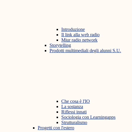
Introduzione
Il link alla web radio
Miur radio network
Storytelling
Prodotti multimediali degli alunni S.U.
Che cosa è l'IO
La sostanza
Riflessi innati
Sociologia con Learningapps
Strutturalismo
Progetti con l'estero