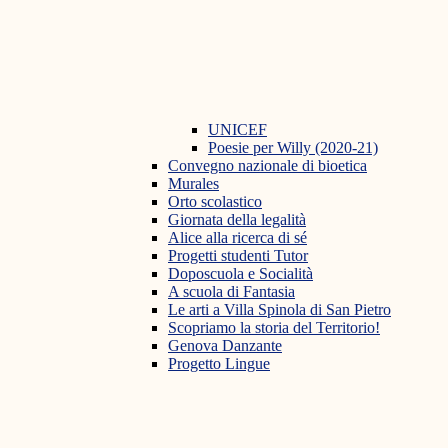
UNICEF
Poesie per Willy (2020-21)
Convegno nazionale di bioetica
Murales
Orto scolastico
Giornata della legalità
Alice alla ricerca di sé
Progetti studenti Tutor
Doposcuola e Socialità
A scuola di Fantasia
Le arti a Villa Spinola di San Pietro
Scopriamo la storia del Territorio!
Genova Danzante
Progetto Lingue