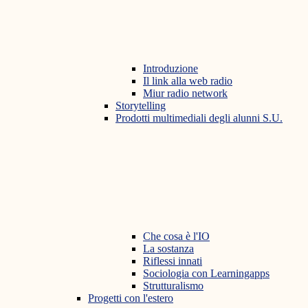
Introduzione
Il link alla web radio
Miur radio network
Storytelling
Prodotti multimediali degli alunni S.U.
Che cosa è l'IO
La sostanza
Riflessi innati
Sociologia con Learningapps
Strutturalismo
Progetti con l'estero