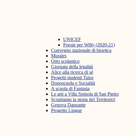
UNICEF
Poesie per Willy (2020-21)
Convegno nazionale di bioetica
Murales
Orto scolastico
Giornata della legalità
Alice alla ricerca di sé
Progetti studenti Tutor
Doposcuola e Socialità
A scuola di Fantasia
Le arti a Villa Spinola di San Pietro
Scopriamo la storia del Territorio!
Genova Danzante
Progetto Lingue