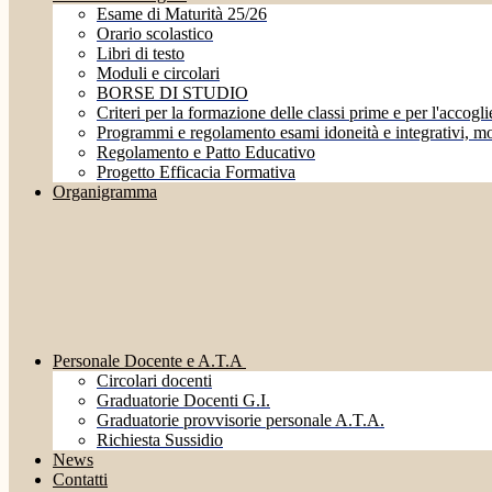
Esame di Maturità 25/26
Orario scolastico
Libri di testo
Moduli e circolari
BORSE DI STUDIO
Criteri per la formazione delle classi prime e per l'accoglie
Programmi e regolamento esami idoneità e integrativi, mo
Regolamento e Patto Educativo
Progetto Efficacia Formativa
Organigramma
Personale Docente e A.T.A
Circolari docenti
Graduatorie Docenti G.I.
Graduatorie provvisorie personale A.T.A.
Richiesta Sussidio
News
Contatti