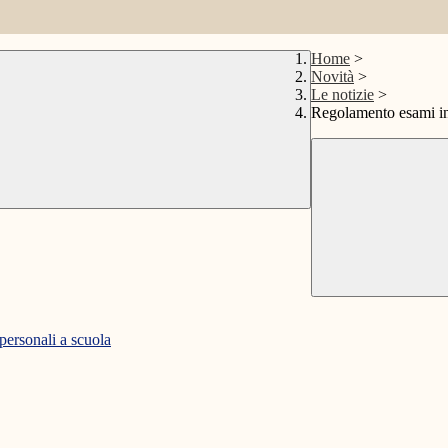
Home
>
Novità
>
Le notizie
>
Regolamento esami inte
 personali a scuola