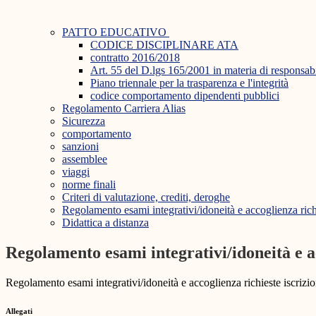
PATTO EDUCATIVO
CODICE DISCIPLINARE ATA
contratto 2016/2018
Art. 55 del D.lgs 165/2001 in materia di responsabil
Piano triennale per la trasparenza e l'integrità
codice comportamento dipendenti pubblici
Regolamento Carriera Alias
Sicurezza
comportamento
sanzioni
assemblee
viaggi
norme finali
Criteri di valutazione, crediti, deroghe
Regolamento esami integrativi/idoneità e accoglienza richi
Didattica a distanza
Regolamento esami integrativi/idoneità e ac
Regolamento esami integrativi/idoneità e accoglienza richieste iscrizio
Allegati