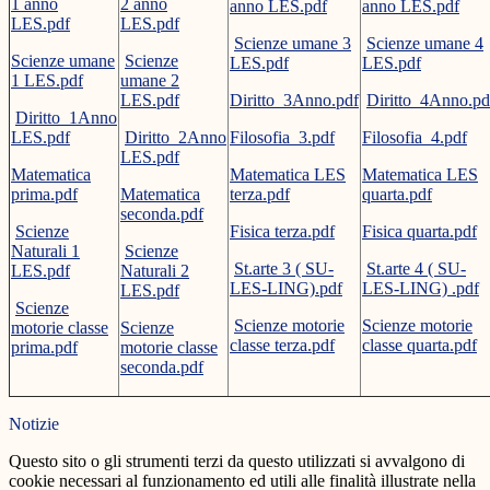
1 anno
2 anno
anno LES.pdf
anno LES.pdf
LES.pdf
LES.pdf
Scienze umane 3
Scienze umane 4
Scienze umane
Scienze
LES.pdf
LES.pdf
1 LES.pdf
umane 2
LES.pdf
Diritto_3Anno.pdf
Diritto_4Anno.pd
Diritto_1Anno
LES.pdf
Diritto_2Anno
Filosofia_3.pdf
Filosofia_4.pdf
LES.pdf
Matematica
Matematica LES
Matematica LES
prima.pdf
Matematica
terza.pdf
quarta.pdf
seconda.pdf
Scienze
Fisica terza.pdf
Fisica quarta.pdf
Naturali 1
Scienze
St.arte 3 ( SU-
St.arte 4 ( SU-
LES.pdf
Naturali 2
LES-LING).pdf
LES-LING) .pdf
LES.pdf
Scienze
Scienze motorie
Scienze motorie
motorie classe
Scienze
classe terza.pdf
classe quarta.pdf
prima.pdf
motorie classe
seconda.pdf
Notizie
Questo sito o gli strumenti terzi da questo utilizzati si avvalgono di
cookie necessari al funzionamento ed utili alle finalità illustrate nella