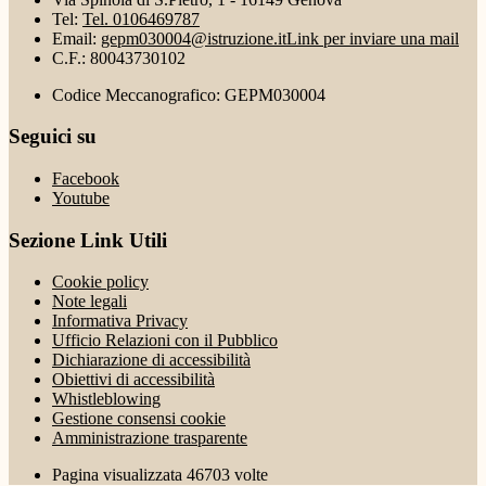
Tel:
Tel. 0106469787
Email:
gepm030004@istruzione.it
Link per inviare una mail
C.F.: 80043730102
Codice Meccanografico: GEPM030004
Seguici su
Facebook
Youtube
Sezione Link Utili
Cookie policy
Note legali
Informativa Privacy
Ufficio Relazioni con il Pubblico
Dichiarazione di accessibilità
Obiettivi di accessibilità
Whistleblowing
Gestione consensi cookie
Amministrazione trasparente
Pagina visualizzata
46703
volte