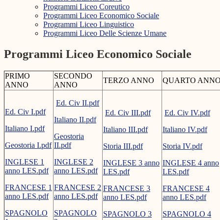
Programmi Liceo Coreutico
Programmi Liceo Economico Sociale
Programmi Liceo Linguistico
Programmi Liceo Delle Scienze Umane
Programmi Liceo Economico Sociale
PRIMO
SECONDO
TERZO ANNO
QUARTO ANN
ANNO
ANNO
Ed. Civ II.pdf
Ed. Civ I.pdf
Ed. Civ III.pdf
Ed. Civ IV.pdf
Italiano II.pdf
Italiano I.pdf
Italiano III.pdf
Italiano IV.pdf
Geostoria
Geostoria I.pdf
II.pdf
Storia III.pdf
Storia IV.pdf
INGLESE 1
INGLESE 2
INGLESE 3 anno
INGLESE 4 anno
anno LES.pdf
anno LES.pdf
LES.pdf
LES.pdf
FRANCESE 1
FRANCESE 2
FRANCESE 3
FRANCESE 4
anno LES.pdf
anno LES.pdf
anno LES.pdf
anno LES.pdf
SPAGNOLO
SPAGNOLO
SPAGNOLO 3
SPAGNOLO 4