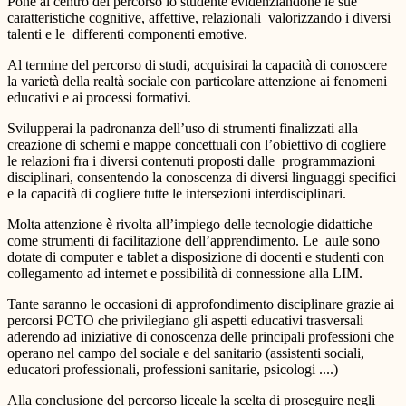
Pone al centro del percorso lo studente evidenziandone le sue
caratteristiche cognitive, affettive, relazionali valorizzando i diversi
talenti e le differenti componenti emotive.
Al termine del percorso di studi, acquisirai la capacità di conoscere
la varietà della realtà sociale con particolare attenzione ai fenomeni
educativi e ai processi formativi.
Svilupperai la padronanza dell’uso di strumenti finalizzati alla
creazione di schemi e mappe concettuali con l’obiettivo di cogliere
le relazioni fra i diversi contenuti proposti dalle programmazioni
disciplinari, consentendo la conoscenza di diversi linguaggi specifici
e la capacità di cogliere tutte le intersezioni interdisciplinari.
Molta attenzione è rivolta all’impiego delle tecnologie didattiche
come strumenti di facilitazione dell’apprendimento. Le aule sono
dotate di computer e tablet a disposizione di docenti e studenti con
collegamento ad internet e possibilità di connessione alla LIM.
Tante saranno le occasioni di approfondimento disciplinare grazie ai
percorsi PCTO che privilegiano gli aspetti educativi trasversali
aderendo ad iniziative di conoscenza delle principali professioni che
operano nel campo del sociale e del sanitario (assistenti sociali,
educatori professionali, professioni sanitarie, psicologi ....)
Alla conclusione del percorso liceale la scelta di proseguire negli