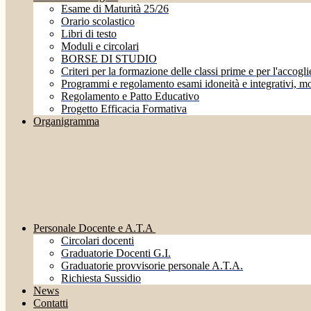
Esame di Maturità 25/26
Orario scolastico
Libri di testo
Moduli e circolari
BORSE DI STUDIO
Criteri per la formazione delle classi prime e per l'accoglie
Programmi e regolamento esami idoneità e integrativi, mo
Regolamento e Patto Educativo
Progetto Efficacia Formativa
Organigramma
Personale Docente e A.T.A
Circolari docenti
Graduatorie Docenti G.I.
Graduatorie provvisorie personale A.T.A.
Richiesta Sussidio
News
Contatti