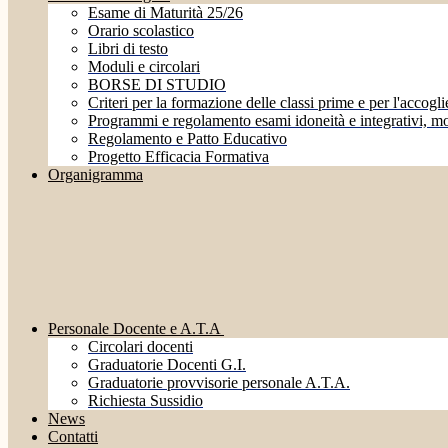
Esame di Maturità 25/26
Orario scolastico
Libri di testo
Moduli e circolari
BORSE DI STUDIO
Criteri per la formazione delle classi prime e per l'accoglie
Programmi e regolamento esami idoneità e integrativi, mo
Regolamento e Patto Educativo
Progetto Efficacia Formativa
Organigramma
Personale Docente e A.T.A
Circolari docenti
Graduatorie Docenti G.I.
Graduatorie provvisorie personale A.T.A.
Richiesta Sussidio
News
Contatti