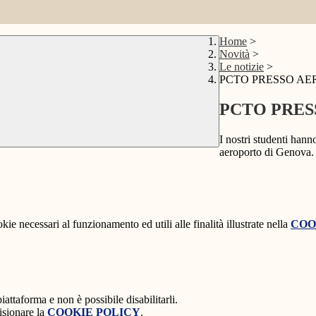
Home
>
Novità
>
Le notizie
>
PCTO PRESSO AE
PCTO PRES
I nostri studenti han
aeroporto di Genova. 
kie necessari al funzionamento ed utili alle finalità illustrate nella
COO
attaforma e non è possibile disabilitarli.
isionare la
COOKIE POLICY
.