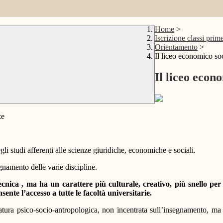
Home
>
Iscrizione classi prim
Orientamento
>
Il liceo economico so
Il liceo econ
ze
i studi afferenti alle scienze giuridiche, economiche e sociali.
gnamento delle varie discipline.
ecnica , ma ha un carattere più culturale, creativo, più snello per
ente l’accesso a tutte le facoltà universitarie.
rvatura psico-socio-antropologica, non incentrata sull’insegnamento, m