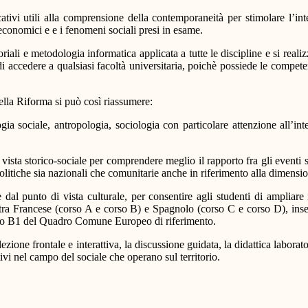
tivi utili alla comprensione della contemporaneità per stimolare l’inte
i economici e e i fenomeni sociali presi in esame.
oriali e metodologia informatica applicata a tutte le discipline e si rea
di accedere a qualsiasi facoltà universitaria, poichè possiede le compe
nella Riforma si può così riassumere:
 sociale, antropologia, sociologia con particolare attenzione all’inter
vista storico-sociale per comprendere meglio il rapporto fra gli eventi st
politiche sia nazionali che comunitarie anche in riferimento alla dimensi
dal punto di vista culturale, per consentire agli studenti di ampliare
ale tra Francese (corso A e corso B) e Spagnolo (corso C e corso D), i
vello B1 del Quadro Comune Europeo di riferimento.
lezione frontale e interattiva, la discussione guidata, la didattica labora
tivi nel campo del sociale che operano sul territorio.