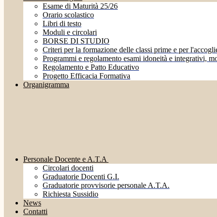
Esame di Maturità 25/26
Orario scolastico
Libri di testo
Moduli e circolari
BORSE DI STUDIO
Criteri per la formazione delle classi prime e per l'accoglie
Programmi e regolamento esami idoneità e integrativi, mo
Regolamento e Patto Educativo
Progetto Efficacia Formativa
Organigramma
Personale Docente e A.T.A
Circolari docenti
Graduatorie Docenti G.I.
Graduatorie provvisorie personale A.T.A.
Richiesta Sussidio
News
Contatti