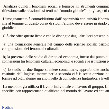
Analizza quindi i fenomeni sociali e fornisce gli strumenti comunica
riflessione sulle relazioni esistenti nel “mondo globale”, tra gli aspett
L’insegnamento è contraddistinto dall’ operatività con attività laborat
che al termine di questo corso di studi l’alunno deve essere in grado 
giuridico.
Ciò che offre questo liceo e che lo distingue dagli altri licei presenti 
a) una formazione generale nel campo delle scienze sociali: psicologia
comprensione dei fenomeni culturali;
b) la presenza dello studio di diritto ed economia, inteso dal punto di 
connessioni tra fenomeni culturali economici e sociali e le istituzioni 
c) lo studio di due lingue straniere comunitarie, approfondite anche 
costituita dell’Inglese, mentre per la seconda vi è la scelta opzion
fornire ad ogni alunno un alto livello di competenza linguistica a li
La metodologia utilizza il lavoro individuale e il lavoro di gruppo, la 
specifici con rappresentanti qualificati del mondo del lavoro ed enti at
Notizie