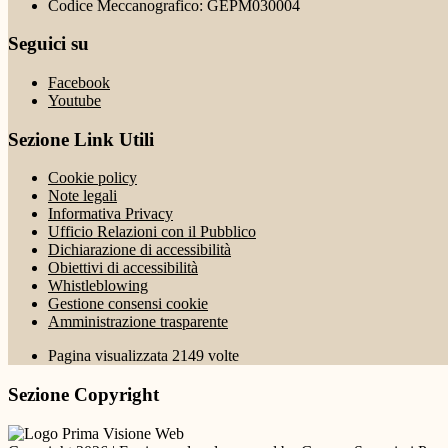
Codice Meccanografico: GEPM030004
Seguici su
Facebook
Youtube
Sezione Link Utili
Cookie policy
Note legali
Informativa Privacy
Ufficio Relazioni con il Pubblico
Dichiarazione di accessibilità
Obiettivi di accessibilità
Whistleblowing
Gestione consensi cookie
Amministrazione trasparente
Pagina visualizzata
2149
volte
Sezione Copyright