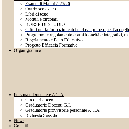
Esame di Maturità 25/26
Orario scolastico
Libri di testo
Moduli e circolari
BORSE DI STUDIO
Criteri per la formazione delle classi prime e per l'accoglie
Programmi e regolamento esami idoneità e integrativi, mo
Regolamento e Patto Educativo
Progetto Efficacia Formativa
Organigramma
Personale Docente e A.T.A
Circolari docenti
Graduatorie Docenti G.I.
Graduatorie provvisorie personale A.T.A.
Richiesta Sussidio
News
Contatti